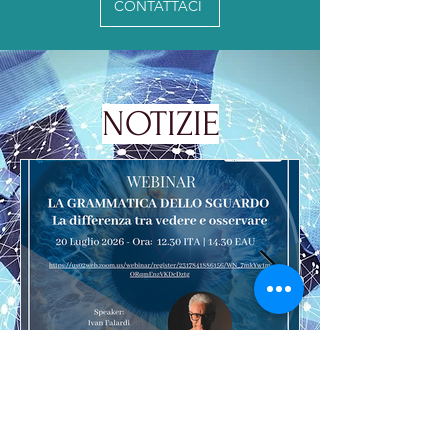
CONTATTACI
NOTIZIE
A.I.R.S.E. E T.S. e
I.I.C.U.A.E.(Camera di