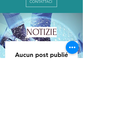
CONTATTACI
NOTIZIE
Aucun post publié
dans cette langue
actuellement
Dès que de nouveaux posts
seront publiés, vous les verrez
ici.