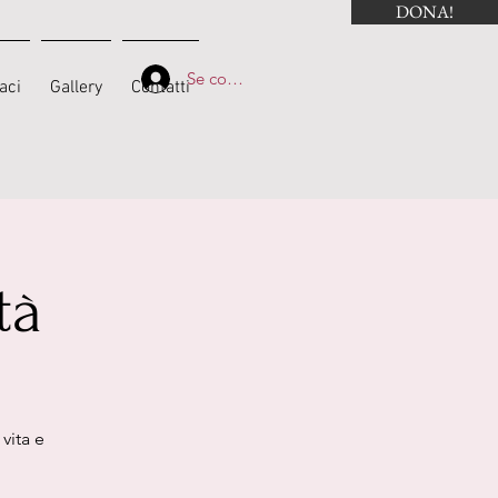
DONA!
Se connecter
aci
Gallery
Contatti
tà
vita e