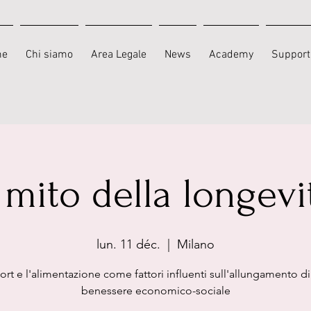
me
Chi siamo
Area Legale
News
Academy
Support
l mito della longevi
lun. 11 déc.
  |  
Milano
ort e l'alimentazione come fattori influenti sull'allungamento di 
benessere economico-sociale