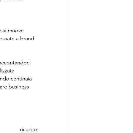
e si muove 
ressate a brand 
raccontandoci 
lizzata 
ndo centinaia 
fare business 
 ricucito 