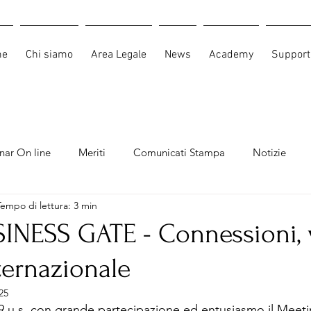
me
Chi siamo
Area Legale
News
Academy
Support
nar On line
Meriti
Comunicati Stampa
Notizie
Tempo di lettura: 3 min
INESS GATE - Connessioni, v
ternazionale
25
19 u.s. con grande partecipazione ed entusiasmo il Meeti