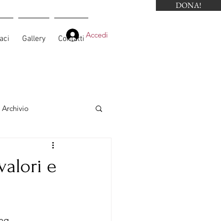
DONA!
Accedi
aci
Gallery
Contatti
Archivio
alori e
ng 