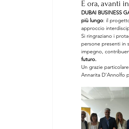
E ora, avanti 
DUBAI BUSINESS G
più lungo
: il progett
approccio interdiscipl
Si ringraziano i prot
persone presenti in 
impegno, contribuend
futuro.
Un grazie particolar
Annarita D'Annolfo p