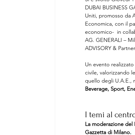
DUBAI BUSINESS GATE 
Uniti, promosso da A.
Economica, con il p
economico-  in colla
AG. GENERALI – Mil
ADVISORY & Partners
Un evento realizzato 
civile, valorizzando 
quello degli U.A.E., n
Beverage, Sport, Ene
I temi al centr
La moderazione del M
Gazzetta di Milano.