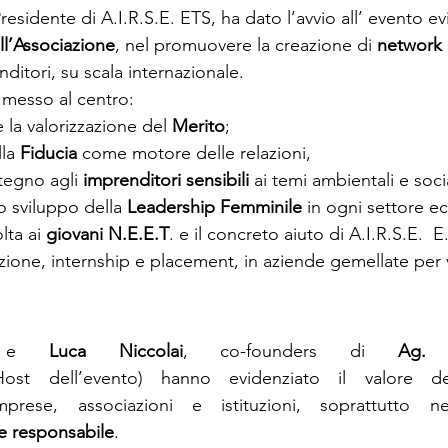
Presidente di A.I.R.S.E. ETS, ha dato l’avvio all’ evento e
ll’Associazione
, nel promuovere la creazione di 
network
nditori, su scala internazionale.
a messo al centro:
e la valorizzazione del 
Merito
;
la 
Fiducia
 come motore delle relazioni,
stegno agli 
imprenditori sensibili
 ai temi ambientali e socia
lo sviluppo della 
Leadership Femminile
 in ogni settore 
lta ai 
giovani N.E.E.T
. e il concreto aiuto di A.I.R.S.E.  E
ione, internship e placement, in aziende gemellate per v
 
e 
Luca Niccolai
, co-founders di 
Ag. 
ost dell’evento) hanno evidenziato il valore del
ne responsabile
.