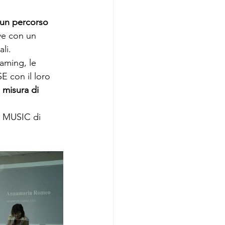
 un percorso 
ve con un 
li.
eaming, le 
 con il loro 
 misura di 
N MUSIC di 