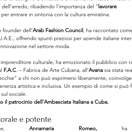
e dell’arredo, ribadendo l’importanza del “
lavorare 
 per entrare in sintonia con la cultura emiratina.
 founder dell’
Arab Fashion Council
, ha raccontato com
 U.A.E., offrendo spunti preziosi per aziende italiane inte
 innovazione nel settore moda.
 e imprenditore culturale, ha emozionato il pubblico con 
l 
F.A.C
. – Fabrica de Arte Cubana, all’
Avana
 sia stata rea
ecchie” a chi non può esprimersi liberamente, coinvolge
rienza artistica e inclusiva. Un esempio di come si può 
sul sociale.
 il patrocinio dell’Ambasciata Italiana a Cuba.
orale e potente
ente, 
Annamaria Romeo, 
ha