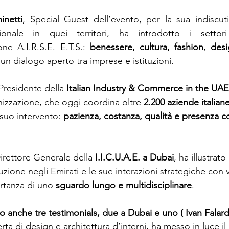
inetti
, Special Guest dell’evento, per la sua indiscuti
ionale in quei territori, ha introdotto i settori 
one A.I.R.S.E. E.T.S.: 
benessere, cultura, fashion
, 
desi
un dialogo aperto tra imprese e istituzioni.
 Presidente della 
Italian Industry & Commerce in the UAE
nizzazione, che oggi coordina oltre 
2.200 aziende italiane
suo intervento: 
pazienza, costanza, qualità e presenza c
Direttore Generale della 
I.I.C.U.A.E. a Dubai
, ha illustrato 
tuzione negli Emirati e le sue interazioni strategiche con v
rtanza di uno 
sguardo lungo e multidisciplinare
.
o anche tre testimonials, due a Dubai e uno ( Ivan Falard
erta di design e architettura d’interni, ha messo in luce il