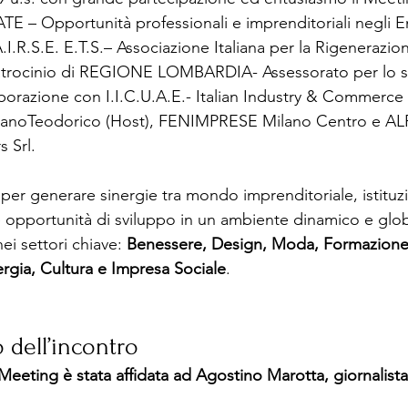
– Opportunità professionali e imprenditoriali negli Em
I.R.S.E. E.T.S.– Associazione Italiana per la Rigenerazio
atrocinio di REGIONE LOMBARDIA- Assessorato per lo s
borazione con I.I.C.U.A.E.- Italian Industry & Commerce 
anoTeodorico (Host), FENIMPRESE Milano Centro e AL
 Srl.
per generare sinergie tra mondo imprenditoriale, istituzi
le opportunità di sviluppo in un ambiente dinamico e glob
ei settori chiave: 
Benessere, Design, Moda, Formazione
rgia, Cultura e Impresa Sociale
.  
o dell’incontro
eeting è stata affidata ad Agostino Marotta, giornalista,