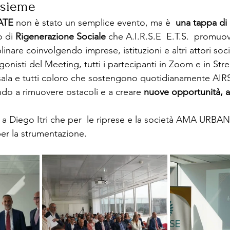
insieme
ATE 
non è stato un semplice evento, ma è  
una tappa di
o di 
Rigenerazione Sociale
 che A.I.R.S.E  E.T.S.  promuo
inare coinvolgendo imprese, istituzioni e altri attori socia
agonisti del Meeting, tutti i partecipanti in Zoom e in Str
sala e tutti coloro che sostengono quotidianamente AIRSE
o a rimuovere ostacoli e a creare 
nuove opportunità, a
e a Diego Itri che per  le riprese e la società AMA URBA
er la strumentazione.