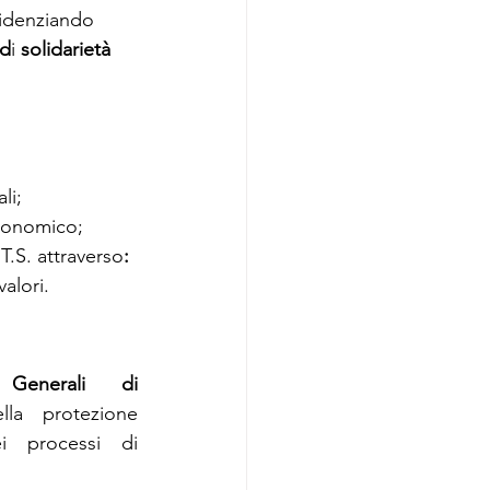
videnziando 
 d
i 
solidarietà 
li;
economico;
.T.S. attraverso
: 
alori.
Generali di 
la protezione 
assicurativa per imprese, associazioni e istituzioni, soprattutto nei processi di 