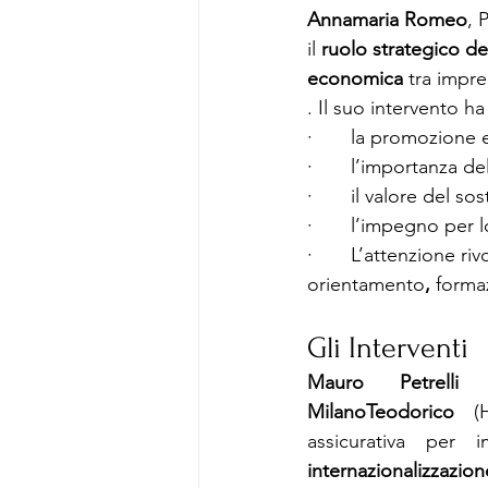
Annamaria Romeo
, 
il 
ruolo strategico de
economica
 tra impre
. Il suo intervento h
·       la promozione 
·       l’importanza del
·       il valore del so
·       l’impegno per 
·       L’attenzione rivo
orientamento
, 
formaz
Gli Interventi
Mauro Petrelli
MilanoTeodorico
 (H
internazionalizzazio