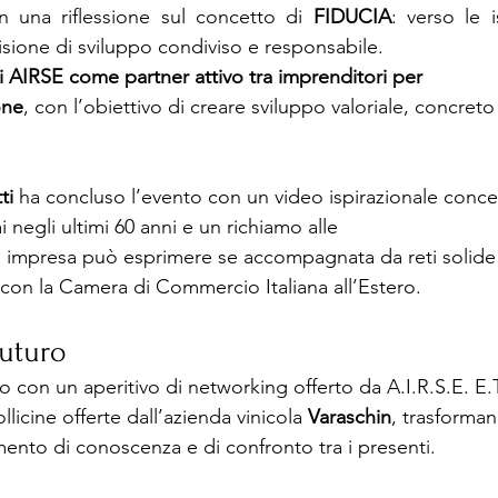
n una riflessione sul concetto di 
FIDUCIA
: verso le i
isione di sviluppo condiviso e responsabile.
i AIRSE come partner attivo tra imprenditori per
one
, con l’obiettivo di creare sviluppo valoriale, concreto
ti 
ha concluso l’evento con un video ispirazionale conc
 negli ultimi 60 anni e un richiamo alle 
i impresa può esprimere se accompagnata da reti solide 
 con la Camera di Commercio Italiana all’Estero.
futuro
o con un aperitivo di networking offerto da A.I.R.S.E. E.T
icine offerte dall’azienda vinicola 
Varaschin
, trasforman
mento di conoscenza e di confronto tra i presenti.