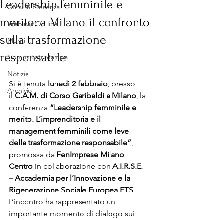
Leadership femminile e
Corsi in Presenza
merito: a Milano il confronto
Webinar On line
sulla trasformazione
Meriti
responsabile
Comunicati Stampa
Notizie
Si è tenuta 
lunedì 2 febbraio
, presso 
Archivio
il 
C.A.M. di Corso Garibaldi a Milano
, la 
conferenza 
“Leadership femminile e 
merito. L’imprenditoria e il 
management femminili come leve 
della trasformazione responsabile”
, 
promossa da 
FenImprese Milano 
Centro
 in collaborazione con 
A.I.R.S.E. 
– Accademia per l’Innovazione e la 
Rigenerazione Sociale Europea ETS
.
L’incontro ha rappresentato un 
importante momento di dialogo sui 