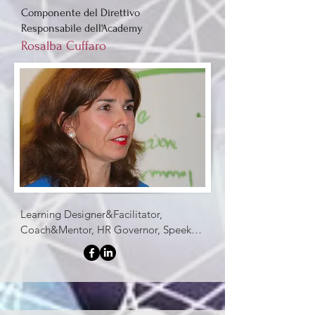
Componente del Direttivo
Responsabile dell'Academy
Rosalba Cuffaro
Learning Designer&Facilitator, 
Coach&Mentor, HR Governor, Speeker 
da circa 20 anni mi occupo 
fattivamente del "capitale umano", 
come partner di importanti realtà del 
mondo della consulenza aziendale ed 
affiancando aziende clienti nei processi 