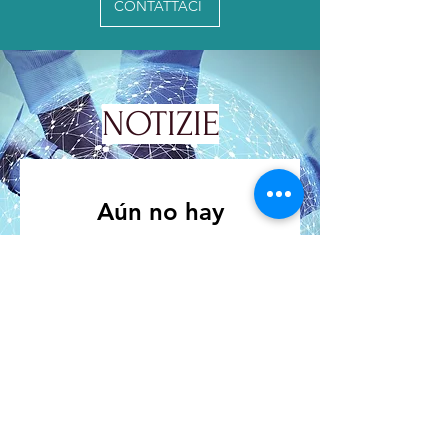
CONTATTACI
NOTIZIE
Aún no hay
ninguna entrada
publicada en este
idioma
Una vez que se publiquen
entradas, las verás aquí.