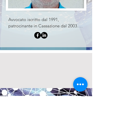
culturale, nel quale mi identifico 
totalmente.
Avvocato iscritto dal 1991, 
patrocinante in Cassazione dal 2003.

Esperienza consolidata in ambito civile, 
penale e commerciale e 
specializzazione in ambito bancario e 
finanziario. Lo studio principale è in 
Sardegna ed esercita anche in Puglia; 
ha avuto studio anche in Emilia, dove 
ha ancora un recapito. Svolge attività 
di domiciliatario e collabora con vari 
studi legali Italiani. Appassionato di 
cooperazione ed associazionismo; ha 
collaborato per la costituzione e la 
A.I.R.S.E. Associazione di promozione
consulenza di cooperative; è socio 
sociale
attivo di associazioni, non ultima 
Iscrizione RUNTS n° 4994 DEL 07/07/2022
-
A.I.R.S.E.
CF
97914470154
STATUTO A.I.R.S.E. E.T.S.